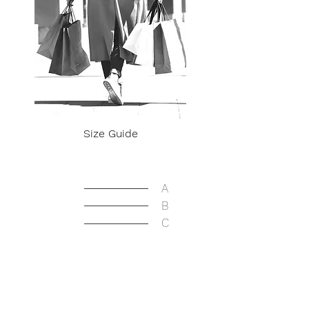
Size Guide
A
B
C