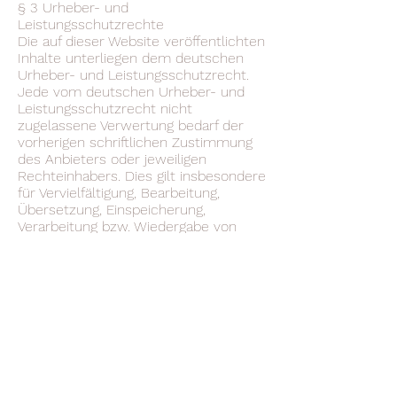
§ 3 Urheber- und
Leistungsschutzrechte
Die auf dieser Website veröffentlichten
Inhalte unterliegen dem deutschen
Urheber- und Leistungsschutzrecht.
Jede vom deutschen Urheber- und
Leistungsschutzrecht nicht
zugelassene Verwertung bedarf der
vorherigen schriftlichen Zustimmung
des Anbieters oder jeweiligen
Rechteinhabers. Dies gilt insbesondere
für Vervielfältigung, Bearbeitung,
Übersetzung, Einspeicherung,
Verarbeitung bzw. Wiedergabe von
Inhalten in Datenbanken oder anderen
elektronischen Medien und Systemen.
Inhalte und Rechte Dritter sind dabei
als solche gekennzeichnet. Die
unerlaubte Vervielfältigung oder
Weitergabe einzelner Inhalte oder
kompletter Seiten ist nicht gestattet
und strafbar. Lediglich die Herstellung
von Kopien und Downloads für den
persönlichen, privaten und nicht